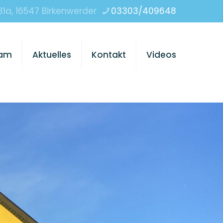
a, 16547 Birkenwerder
03303/409648
am
Aktuelles
Kontakt
Videos