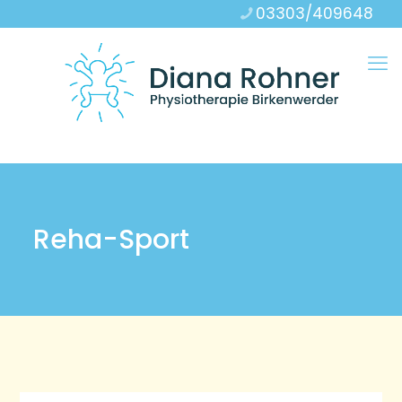
03303/409648
Reha-Sport